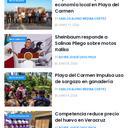
DESTACADO
economía local en Playa del
Carmen
BY
CARLOS ALVINO MEDINA CORTEZ
JUNIO 17, 2026
Sheinbaum responde a
NACIONALES
Salinas Pliego sobre motos
Italika
BY
ROYER JOSUÉ CHOC PECH
JUNIO 8, 2026
Playa del Carmen impulsa uso
DESTACADO
de sargazo en ganadería
BY
CARLOS ALVINO MEDINA CORTEZ
JUNIO 4, 2026
Competencia reduce precio
ESPECTACULOS
del huevo en Veracruz
BY
ROYER JOSUÉ CHOC PECH