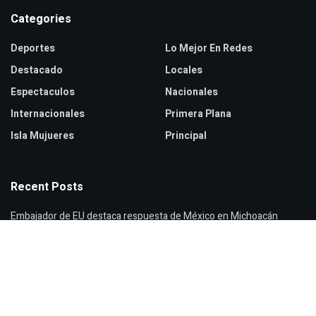
Categories
Deportes
Lo Mejor En Redes
Destacado
Locales
Espectaculos
Nacionales
Internacionales
Primera Plana
Isla Mujueres
Principal
Recent Posts
Embajador de EU destaca respuesta de México en Michoacán
Ceci Flores denuncia crisis de desapariciones en México
Cierran Viveros de Coyoacán por intensas lluvias en CDMX