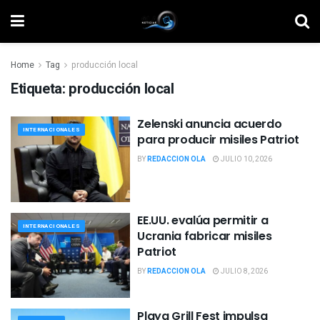
Home
Tag
producción local
Etiqueta:
producción local
Zelenski anuncia acuerdo
INTERNACIONALES
para producir misiles Patriot
BY
REDACCION OLA
JULIO 10, 2026
EE.UU. evalúa permitir a
INTERNACIONALES
Ucrania fabricar misiles
Patriot
BY
REDACCION OLA
JULIO 8, 2026
Playa Grill Fest impulsa