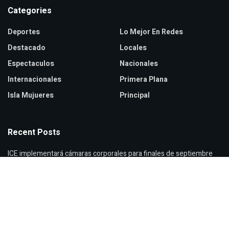
Categories
Deportes
Lo Mejor En Redes
Destacado
Locales
Espectaculos
Nacionales
Internacionales
Primera Plana
Isla Mujueres
Principal
Recent Posts
ICE implementará cámaras corporales para finales de septiembre
Zendaya y Tom Holland celebran boda secreta en Inglaterra
Verónica Castro reaparece con cambio de look sorprendente