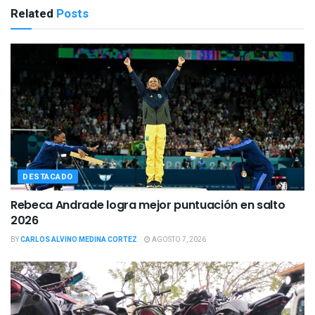
Related
Posts
DESTACADO
Rebeca Andrade logra mejor puntuación en salto
2026
BY
CARLOS ALVINO MEDINA CORTEZ
AGOSTO 7, 2026