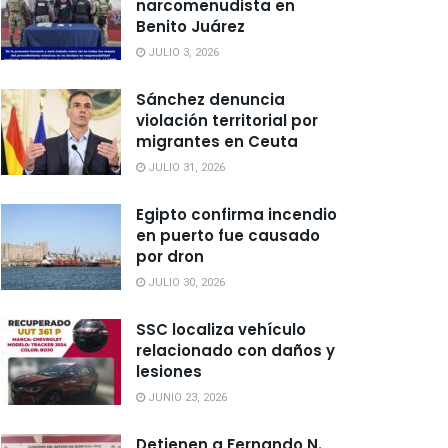
narcomenudista en
Benito Juárez
JULIO 3, 2026
Sánchez denuncia
violación territorial por
migrantes en Ceuta
JULIO 31, 2026
Egipto confirma incendio
en puerto fue causado
por dron
JULIO 30, 2026
SSC localiza vehículo
relacionado con daños y
lesiones
JUNIO 23, 2026
Detienen a Fernando N.