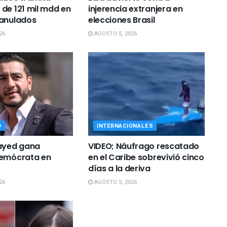
de 121 mil mdd en
injerencia extranjera en
 anulados
elecciones Brasil
26
AGOSTO 5, 2026
O
INTERNACIONALES
Sayed gana
VIDEO; Náufrago rescatado
demócrata en
en el Caribe sobrevivió cinco
días a la deriva
26
AGOSTO 5, 2026