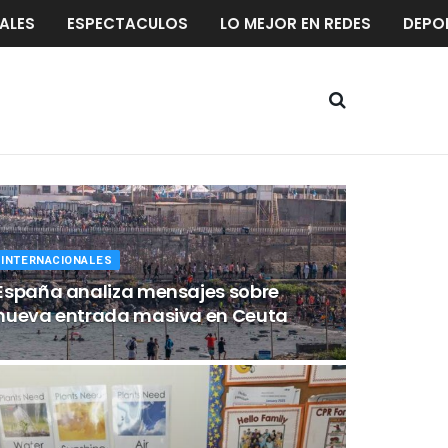
ALES
ESPECTACULOS
LO MEJOR EN REDES
DEPO
INTERNACIONALES
España analiza mensajes sobre
nueva entrada masiva en Ceuta