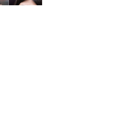
ONALES
Sayed gana
 demócratas en
26
LOAD MORE
ries