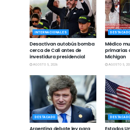
INTERNACIONALES
DESTACAD
Desactivan autobús bomba
Médico mu
cerca de Cali antes de
primarias
investidura presidencial
Michigan
AGOSTO 5, 2026
AGOSTO 5, 20
DESTACADO
DESTACAD
Argentina debate ley para
Estados Un