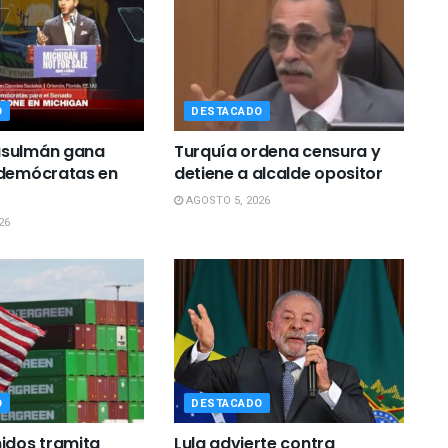
O
DESTACADO
sulmán gana
Turquía ordena censura y
 demócratas en
detiene a alcalde opositor
AGOSTO 5, 2026
26
O
DESTACADO
idos tramita
Lula advierte contra