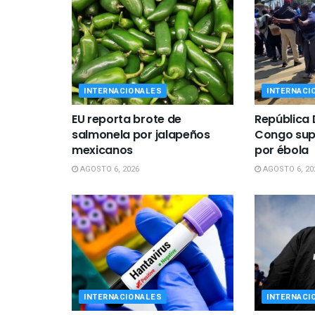
INTERNACIONALES
INTERNACI
EU reporta brote de
República 
salmonela por jalapeños
Congo sup
mexicanos
por ébola
AGOSTO 6, 2026
AGOSTO 6, 20
INTERNACIONALES
INTERNACI