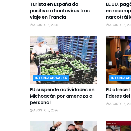
Turista en España da
EE.UU. pa
positivo a hantavirus tras
en recomp
viaje en Francia
narcotráfi
AGOSTO 6, 2026
AGOSTO 6, 20
INTERNACIONALES
INTERNACI
EU suspende actividades en
EU ofrece 
Michoacán por amenaza a
líderes de
personal
AGOSTO 5, 20
AGOSTO 5, 2026