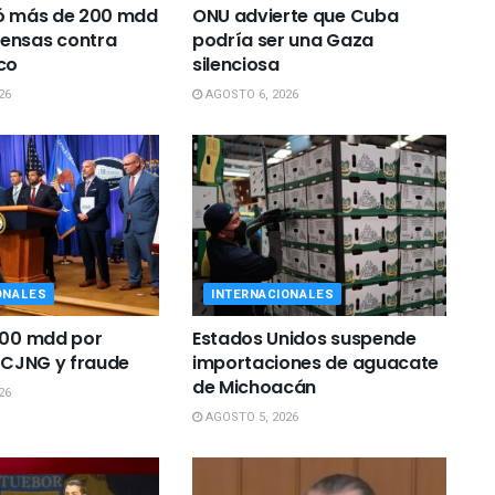
gó más de 200 mdd
ONU advierte que Cuba
ensas contra
podría ser una Gaza
co
silenciosa
26
AGOSTO 6, 2026
ONALES
INTERNACIONALES
100 mdd por
Estados Unidos suspende
l CJNG y fraude
importaciones de aguacate
de Michoacán
26
AGOSTO 5, 2026