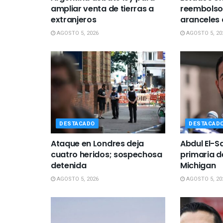
ampliar venta de tierras a
reembolso 
extranjeros
aranceles
AGOSTO 5, 2026
AGOSTO 5, 20
DESTACADO
DESTACAD
Ataque en Londres deja
Abdul El-
cuatro heridos; sospechosa
primaria 
detenida
Michigan
AGOSTO 5, 2026
AGOSTO 5, 20