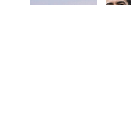
DESTACADO
INTERNACI
Avanza construcción de
Abdul El-
Casa de la Cultura en Isla
primarias
Mujeres
Michigan
AGOSTO 5, 2026
AGOSTO 5, 20
Catego