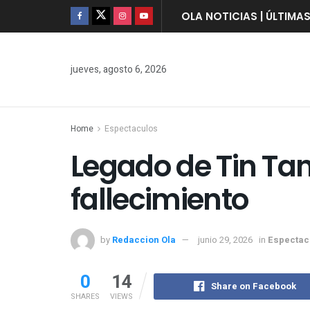
OLA NOTICIAS | ÚLTIMA
jueves, agosto 6, 2026
Home
Espectaculos
Legado de Tin Tan
fallecimiento
by
Redaccion Ola
junio 29, 2026
in
Espectac
0
14
Share on Facebook
SHARES
VIEWS