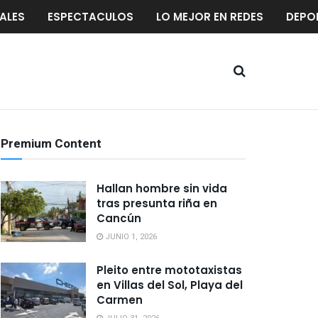
ALES
ESPECTACULOS
LO MEJOR EN REDES
DEPO
Premium Content
Hallan hombre sin vida
tras presunta riña en
Cancún
JUNIO 1, 2026
Pleito entre mototaxistas
en Villas del Sol, Playa del
Carmen