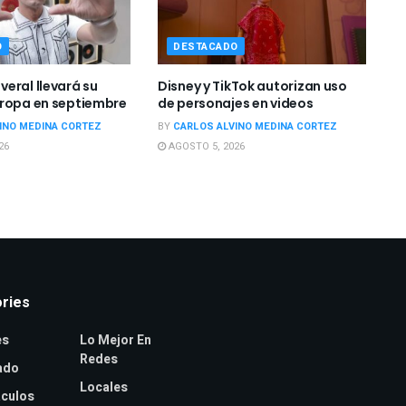
O
DESTACADO
eral llevará su
Disney y TikTok autorizan uso
ropa en septiembre
de personajes en videos
INO MEDINA CORTEZ
BY
CARLOS ALVINO MEDINA CORTEZ
26
AGOSTO 5, 2026
ries
es
Lo Mejor En
Redes