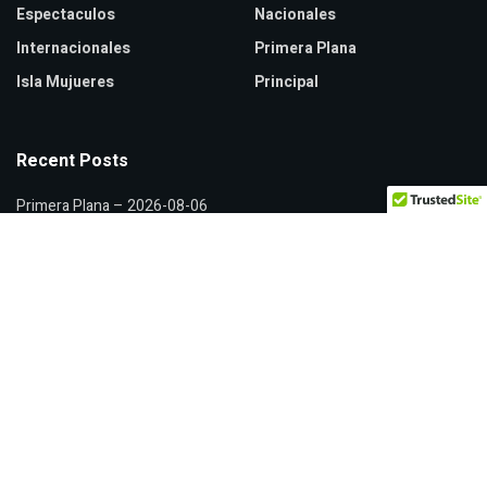
Espectaculos
Nacionales
Internacionales
Primera Plana
Isla Mujueres
Principal
Recent Posts
Primera Plana – 2026-08-06
Hidalgo lidera crecimiento del Fondo General de Participaciones
Xóchitl Gálvez y Citlalli Hernández discuten sobre censura política
© 2026
JNews
- Premium WordPress news & magazine theme by
Jegtheme
.