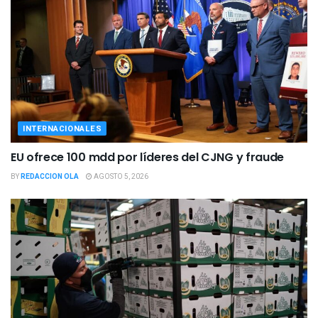
INTERNACIONALES
EU ofrece 100 mdd por líderes del CJNG y fraude
BY
REDACCION OLA
AGOSTO 5, 2026