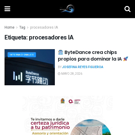
Home
Tag
procesadores IA
Etiqueta:
procesadores IA
ByteDance crea chips
INTERNACIONALES
propios para dominar la IA
BY
JOSEFINA REYES FIGUEROA
MAYO 28, 2026