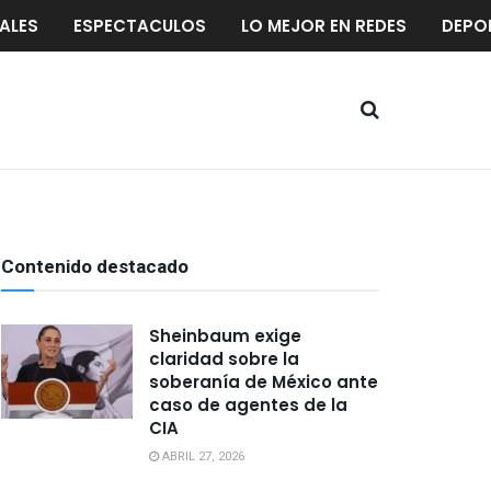
ALES
ESPECTACULOS
LO MEJOR EN REDES
DEPO
Contenido destacado
Sheinbaum exige
claridad sobre la
soberanía de México ante
caso de agentes de la
CIA
ABRIL 27, 2026