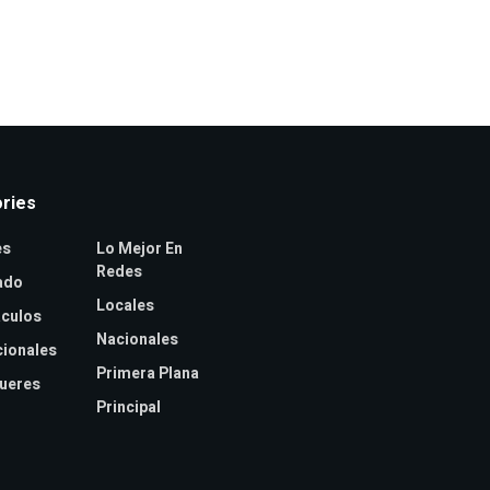
ries
es
Lo Mejor En
Redes
ado
Locales
culos
Nacionales
cionales
Primera Plana
jueres
Principal