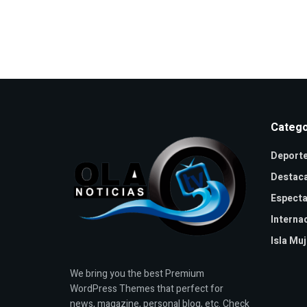
Catego
Deport
Destac
Especta
Interna
Isla Mu
We bring you the best Premium
WordPress Themes that perfect for
news, magazine, personal blog, etc. Check