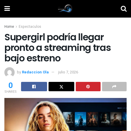
Home
Espectaculos
Supergirl podría llegar
pronto a streaming tras
bajo estreno
by
Redaccion Ola
julio 7, 2026
0
SHARES