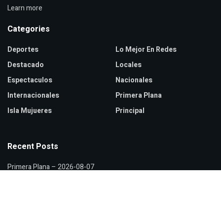
Learn more
Categories
Deportes
Lo Mejor En Redes
Destacado
Locales
Espectaculos
Nacionales
Internacionales
Primera Plana
Isla Mujueres
Principal
Recent Posts
Primera Plana – 2026-08-07
MC denuncia actos anticipados de campaña ante INE
Salud niega brote de ciclosporiasis en México