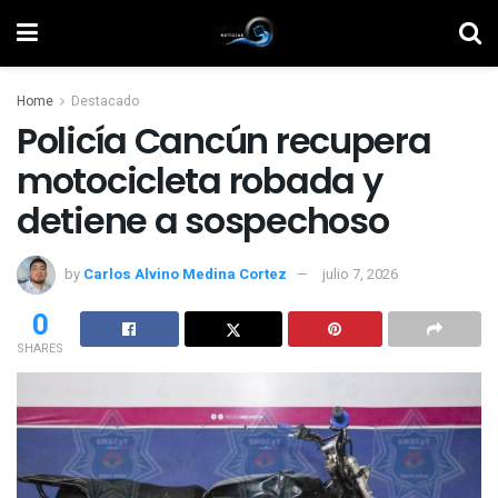
Home
Destacado
Policía Cancún recupera
motocicleta robada y
detiene a sospechoso
by
Carlos Alvino Medina Cortez
julio 7, 2026
0
SHARES