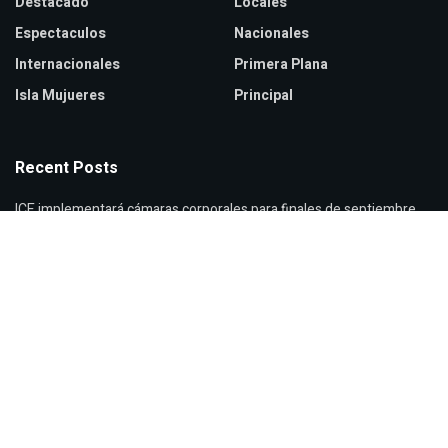
Destacado
Locales
Espectaculos
Nacionales
Internacionales
Primera Plana
Isla Mujueres
Principal
Recent Posts
ICE implementará cámaras corporales para finales de septiembre
Zendaya y Tom Holland celebran boda secreta en Inglaterra
Verónica Castro reaparece con cambio de look sorprendente
© 2026
JNews
- Premium WordPress news & magazine theme by