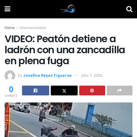
Home
Internacionales
VIDEO: Peatón detiene a
ladrón con una zancadilla
en plena fuga
by
Josefina Reyes Figueroa
julio 7, 2026
0
SHARES