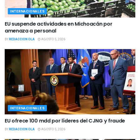
INTERNACIONALES
EU suspende actividades en Michoacán por
amenaza a personal
BY
REDACCION OLA
AGOSTO 5, 2026
INTERNACIONALES
EU ofrece 100 mdd por líderes del CJNG y fraude
BY
REDACCION OLA
AGOSTO 5, 2026