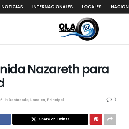
S NOTICIAS
INTERNACIONALES
LOCALES
NACION
enida Nazareth para
d
0
26
in
Destacado
,
Locales
,
Principal
Share on Twitter