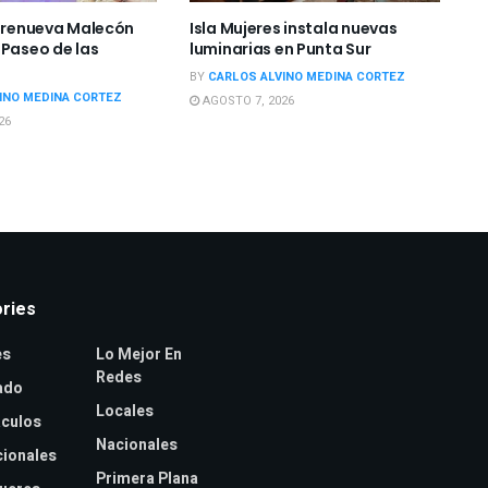
s renueva Malecón
Isla Mujeres instala nuevas
 Paseo de las
luminarias en Punta Sur
BY
CARLOS ALVINO MEDINA CORTEZ
INO MEDINA CORTEZ
AGOSTO 7, 2026
26
ries
es
Lo Mejor En
Redes
ado
Locales
culos
Nacionales
cionales
Primera Plana