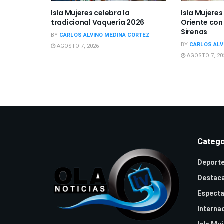
Isla Mujeres celebra la
Isla Mujere
tradicional Vaquería 2026
Oriente con
Sirenas
BY
CARLOS ALVINO MEDINA CORTEZ
BY
CARLOS ALV
AGOSTO 7, 2026
AGOSTO 7, 20
Catego
Deport
Destac
Especta
Interna