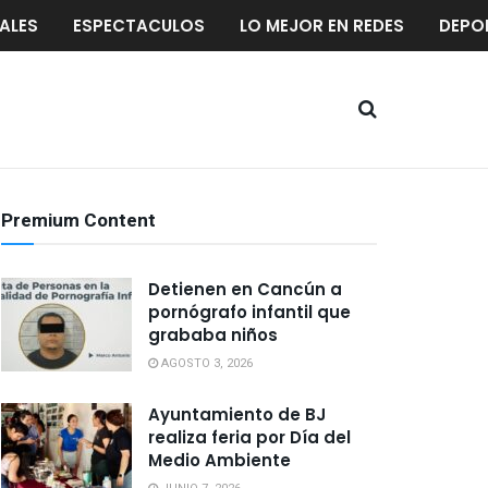
ALES
ESPECTACULOS
LO MEJOR EN REDES
DEPO
Premium Content
Detienen en Cancún a
pornógrafo infantil que
grababa niños
AGOSTO 3, 2026
Ayuntamiento de BJ
realiza feria por Día del
Medio Ambiente