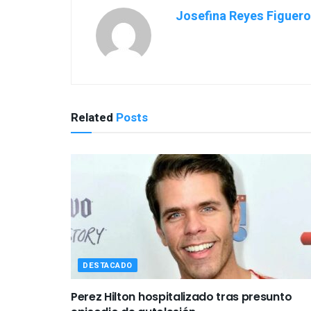
Related
Posts
DESTACADO
Perez Hilton hospitalizado tras presunto
episodio de autolesión
BY
CARLOS ALVINO MEDINA CORTEZ
AGOSTO 5, 2026