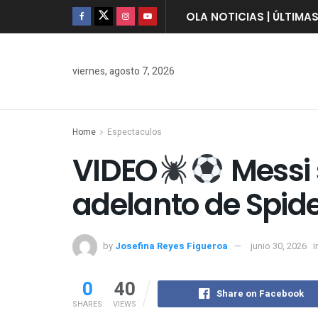
OLA NOTICIAS | ÚLTIMA
viernes, agosto 7, 2026
Home
Espectaculos
VIDEO
Messi 
adelanto de Spi
by
Josefina Reyes Figueroa
junio 30, 2026
i
0
40
Share on Facebook
SHARES
VIEWS