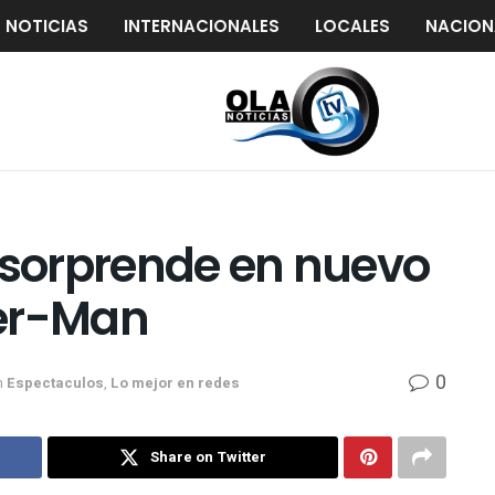
S NOTICIAS
INTERNACIONALES
LOCALES
NACION
sorprende en nuevo
der-Man
0
n
Espectaculos
,
Lo mejor en redes
Share on Twitter