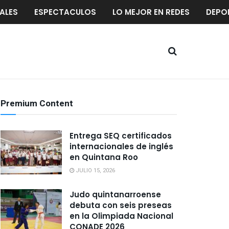
ALES
ESPECTACULOS
LO MEJOR EN REDES
DEPO
Premium Content
Entrega SEQ certificados
internacionales de inglés
en Quintana Roo
JULIO 15, 2026
Judo quintanarroense
debuta con seis preseas
en la Olimpiada Nacional
CONADE 2026