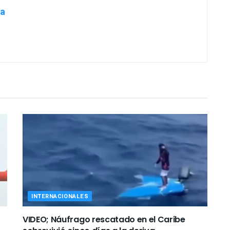
INTERNACIONALES
VIDEO; Náufrago rescatado en el Caribe
sobrevivió cinco días a la deriva
BY
JOSEFINA REYES FIGUEROA
AGOSTO 5, 2026