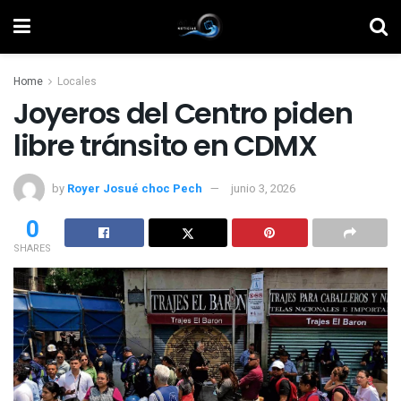
Home
Locales
Joyeros del Centro piden
libre tránsito en CDMX
by
Royer Josué choc Pech
junio 3, 2026
0
SHARES