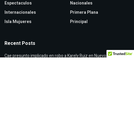
Espectaculos
Nacionales
Internacionales
Primera Plana
Isla Mujueres
Principal
Recent Posts
Cae presunto implicado en robo a Karely Ruiz en Nuevo León
Vaticano apoya a madres buscadoras en México
Incautan peyote en paquetería de Sonora rumbo a Rosarito
© 2026
JNews
- Premium WordPress news & magazine theme by
Jegtheme
.