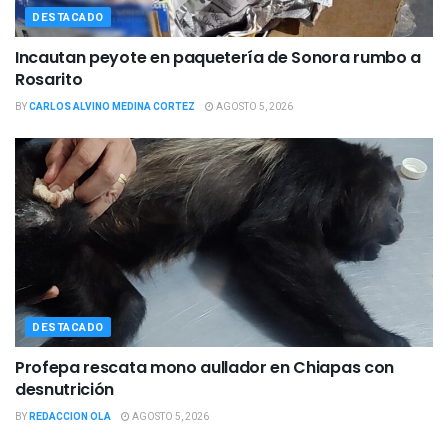
DESTACADO
Incautan peyote en paquetería de Sonora rumbo a
Rosarito
BY
CARLOS ALVINO MEDINA CORTEZ
AGOSTO 5, 2026
DESTACADO
Profepa rescata mono aullador en Chiapas con
desnutrición
BY
REDACCION OLA
AGOSTO 5, 2026