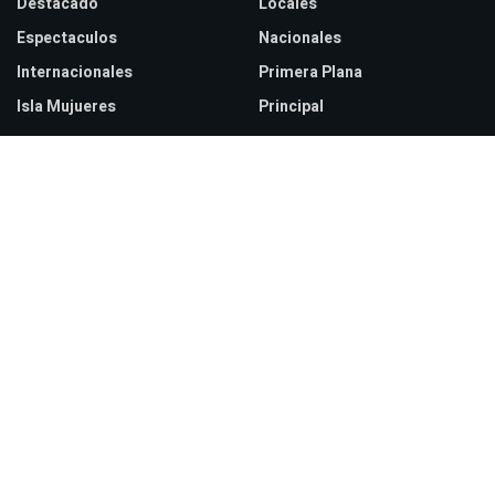
Destacado
Locales
Espectaculos
Nacionales
Internacionales
Primera Plana
Isla Mujueres
Principal
Recent Posts
ICE implementará cámaras corporales para finales de septiembre
Zendaya y Tom Holland celebran boda secreta en Inglaterra
Verónica Castro reaparece con cambio de look sorprendente
© 2026
JNews
- Premium WordPress news & magazine theme by