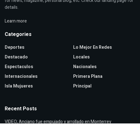
for news, magazine, personal blog, etc. Check our landing page for
details.
Learn more
Categories
Deportes
Lo Mejor En Redes
Destacado
Locales
Espectaculos
Nacionales
Internacionales
Primera Plana
Isla Mujueres
Principal
Recent Posts
VIDEO; Anciano fue empujado y arrollado en Monterrey
ICE implementará cámaras corporales para finales de septiembre