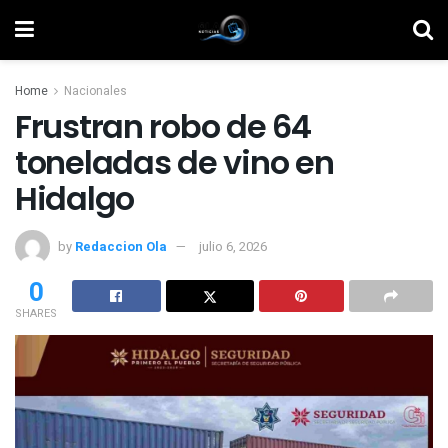
Home
Nacionales
Frustran robo de 64
toneladas de vino en
Hidalgo
by
Redaccion Ola
julio 6, 2026
0
SHARES