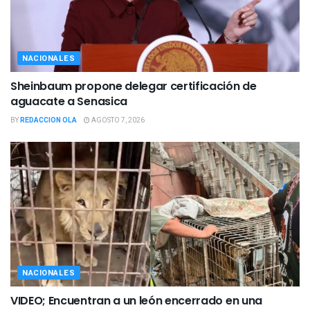
NACIONALES
Sheinbaum propone delegar certificación de
aguacate a Senasica
BY
REDACCION OLA
AGOSTO 7, 2026
NACIONALES
VIDEO; Encuentran a un león encerrado en una