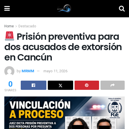
Home
Destacado
Prisión preventiva para
dos acusados de extorsión
en Cancún
by
MRMM
mayo 11, 2026
0
SHARES