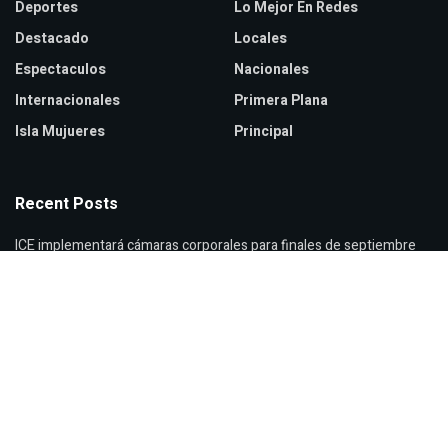
Deportes
Lo Mejor En Redes
Destacado
Locales
Espectaculos
Nacionales
Internacionales
Primera Plana
Isla Mujueres
Principal
Recent Posts
ICE implementará cámaras corporales para finales de septiembre
Zendaya y Tom Holland celebran boda secreta en Inglaterra
Verónica Castro reaparece con cambio de look sorprendente