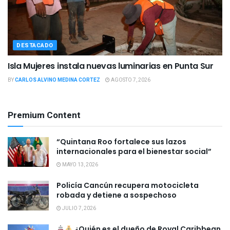
DESTACADO
Isla Mujeres instala nuevas luminarias en Punta Sur
BY
CARLOS ALVINO MEDINA CORTEZ
AGOSTO 7, 2026
Premium Content
“Quintana Roo fortalece sus lazos
internacionales para el bienestar social”
MAYO 13, 2026
Policía Cancún recupera motocicleta
robada y detiene a sospechoso
JULIO 7, 2026
¿Quién es el dueño de Royal Caribbean