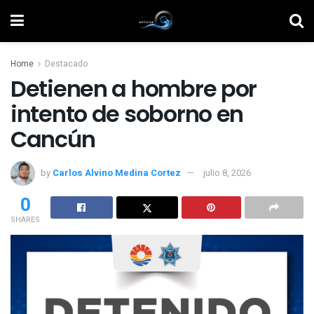
Home
Destacado
Detienen a hombre por
intento de soborno en
Cancún
by
Carlos Alvino Medina Cortez
julio 8, 2026
0
SHARES