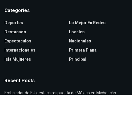
Categories
Deportes
Lo Mejor En Redes
Destacado
Locales
Espectaculos
Nacionales
Internacionales
Primera Plana
Isla Mujueres
Principal
Recent Posts
Embajador de EU destaca respuesta de México en Michoacán
Ceci Flores denuncia crisis de desapariciones en México
Cierran Viveros de Coyoacán por intensas lluvias en CDMX