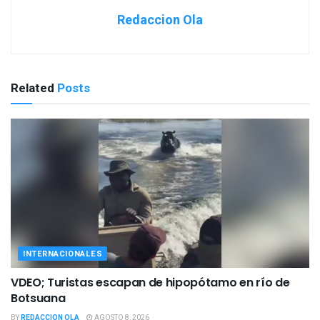
Redaccion Ola
Related
Posts
INTERNACIONALES
VDEO; Turistas escapan de hipopótamo en río de
Botsuana
BY
REDACCION OLA
AGOSTO 8, 2026