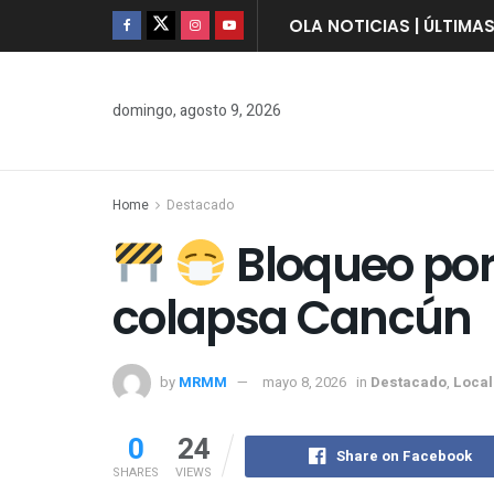
OLA NOTICIAS | ÚLTIMA
domingo, agosto 9, 2026
Home
Destacado
Bloqueo por
colapsa Cancún
by
MRMM
mayo 8, 2026
in
Destacado
,
Loca
0
24
Share on Facebook
SHARES
VIEWS