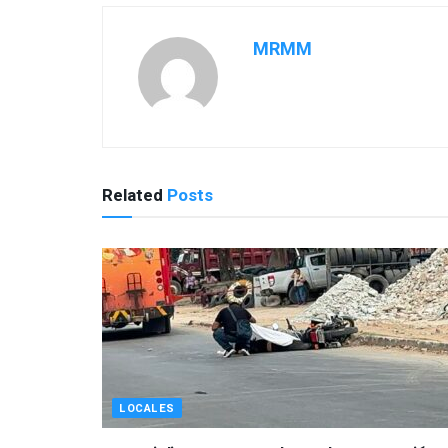
MRMM
Related
Posts
LOCALES
Motociclista muere aplastada por camión 
Playa del Carmen