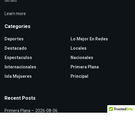
details.
Learn more
Categories
Deportes
Lo Mejor En Redes
Destacado
Locales
Espectaculos
Nacionales
Internacionales
Primera Plana
Isla Mujueres
Principal
Recent Posts
Primera Plana – 2026-08-06
Hidalgo lidera crecimiento del Fondo General de Participaciones
Xóchitl Gálvez y Citlalli Hernández discuten sobre censura política