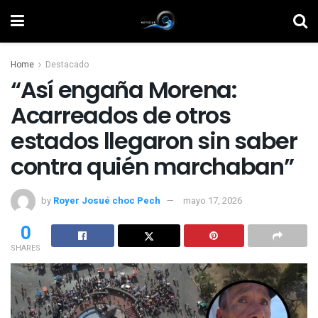
Home
Destacado
“Así engaña Morena:
Acarreados de otros
estados llegaron sin saber
contra quién marchaban”
by
Royer Josué choc Pech
mayo 17, 2026
0
SHARES