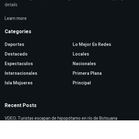
details.
Learn more
Categories
Deportes
Lo Mejor En Redes
Destacado
Locales
Espectaculos
Nacionales
Internacionales
Primera Plana
Isla Mujueres
Principal
Recent Posts
VDEO; Turistas escapan de hipopótamo en río de Botsuana
VIDEO; Netflix encierra a hombre 48 horas en cartelera en EU