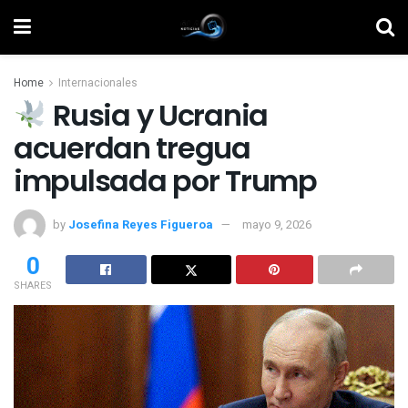
Home
Internacionales
Rusia y Ucrania
acuerdan tregua
impulsada por Trump
by
Josefina Reyes Figueroa
mayo 9, 2026
0
SHARES