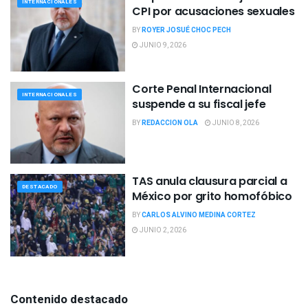
INTERNACIONALES
CPI por acusaciones sexuales
BY
ROYER JOSUÉ CHOC PECH
JUNIO 9, 2026
Corte Penal Internacional
INTERNACIONALES
suspende a su fiscal jefe
BY
REDACCION OLA
JUNIO 8, 2026
TAS anula clausura parcial a
DESTACADO
México por grito homofóbico
BY
CARLOS ALVINO MEDINA CORTEZ
JUNIO 2, 2026
Contenido destacado