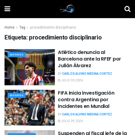
Home
Tag
procedimiento disciplinario
Etiqueta:
procedimiento disciplinario
Atlético denuncia al
DEPORTES
Barcelona ante la RFEF por
Julián Álvarez
BY
CARLOS ALVINO MEDINA CORTEZ
JULIO 30, 2026
FIFA inicia investigación
DEPORTES
contra Argentina por
incidentes en Mundial
BY
CARLOS ALVINO MEDINA CORTEZ
JULIO 29, 2026
Suspenden al fiscal jefe de la