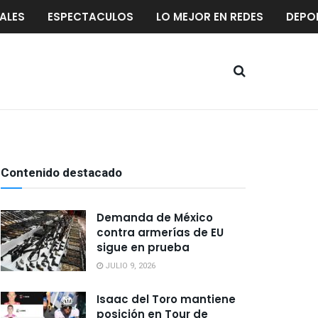
ALES
ESPECTACULOS
LO MEJOR EN REDES
DEPO
Contenido destacado
Demanda de México
contra armerías de EU
sigue en prueba
JULIO 9, 2026
Isaac del Toro mantiene
posición en Tour de