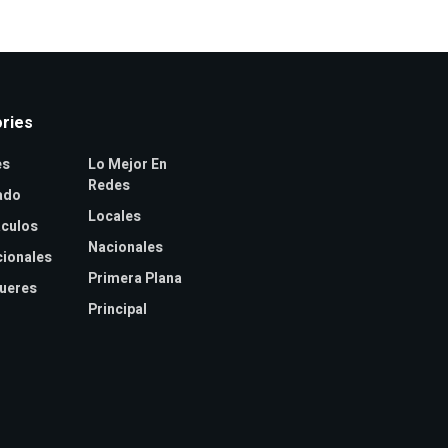
ries
es
Lo Mejor En
Redes
ado
Locales
culos
Nacionales
cionales
Primera Plana
jueres
Principal