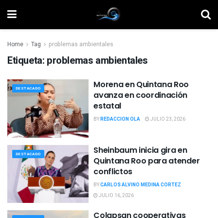
Home
Tag
problemas ambientales
Etiqueta:
problemas ambientales
Morena en Quintana Roo
DESTACADO
avanza en coordinación
estatal
BY
REDACCION OLA
JULIO 23, 2026
Sheinbaum inicia gira en
DESTACADO
Quintana Roo para atender
conflictos
BY
CARLOS ALVINO MEDINA CORTEZ
JULIO 16, 2026
Colapsan cooperativas