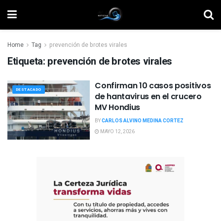
Home
Tag
prevención de brotes virales
Etiqueta:
prevención de brotes virales
Confirman 10 casos positivos
DESTACADO
de hantavirus en el crucero
MV Hondius
BY
CARLOS ALVINO MEDINA CORTEZ
MAYO 12, 2026