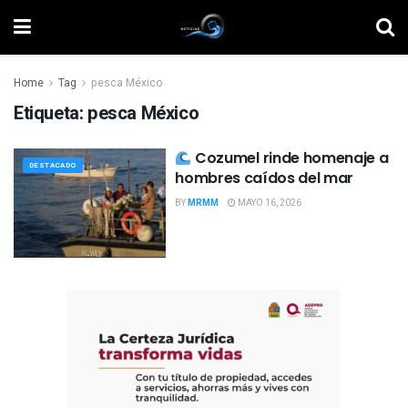
Home
Tag
pesca México
Etiqueta:
pesca México
Cozumel rinde homenaje a
DESTACADO
hombres caídos del mar
BY
MRMM
MAYO 16, 2026