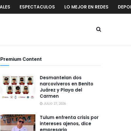
ALES
ESPECTACULOS
LO MEJOR EN REDES
DEPO
Premium Content
Desmantelan dos
narcoviveros en Benito
Juárez y Playa del
Carmen
JULIO 27, 2026
Tulum enfrenta crisis por
intereses ajenos, dice
empresario