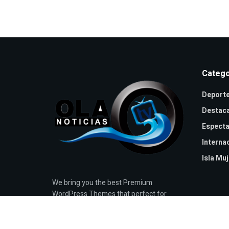
Catego
Deport
Destac
Especta
Interna
Isla Mu
We bring you the best Premium
WordPress Themes that perfect for
news, magazine, personal blog, etc. Check
our landing page for details.
Learn more