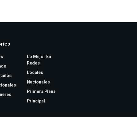
ries
es
Lo Mejor En
Redes
ado
Locales
culos
Nacionales
cionales
Primera Plana
jueres
Principal