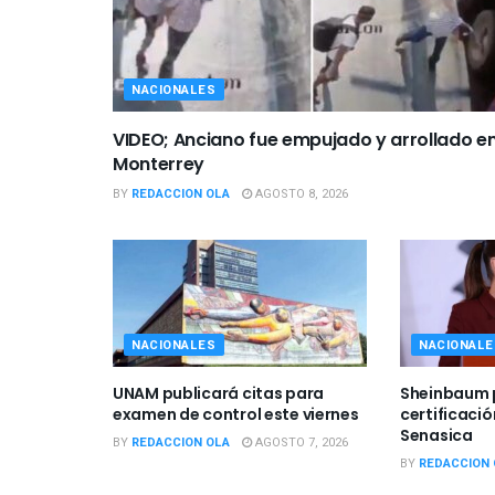
NACIONALES
VIDEO; Anciano fue empujado y arrollado e
Monterrey
BY
REDACCION OLA
AGOSTO 8, 2026
NACIONALES
NACIONALE
UNAM publicará citas para
Sheinbaum 
examen de control este viernes
certificaci
Senasica
BY
REDACCION OLA
AGOSTO 7, 2026
BY
REDACCION 