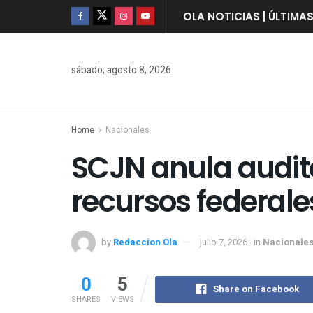
OLA NOTICIAS | ÚLTIMA
sábado, agosto 8, 2026
Home
Nacionales
SCJN anula audito
recursos federal
by
Redaccion Ola
julio 7, 2026
in
Nacionale
0
5
Share on Facebook
SHARES
VIEWS