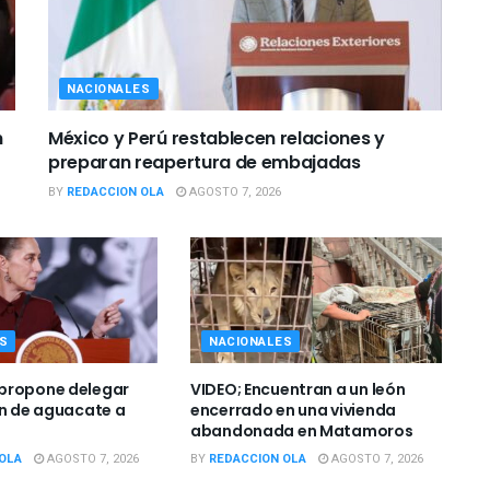
NACIONALES
n
México y Perú restablecen relaciones y
preparan reapertura de embajadas
BY
REDACCION OLA
AGOSTO 7, 2026
S
NACIONALES
propone delegar
VIDEO; Encuentran a un león
ón de aguacate a
encerrado en una vivienda
abandonada en Matamoros
OLA
AGOSTO 7, 2026
BY
REDACCION OLA
AGOSTO 7, 2026