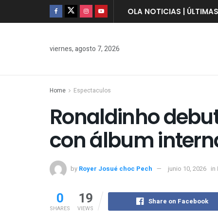
OLA NOTICIAS | ÚLTIMA
viernes, agosto 7, 2026
Home
Espectaculos
Ronaldinho debu
con álbum intern
by
Royer Josué choc Pech
junio 10, 2026
in
0
19
Share on Facebook
SHARES
VIEWS