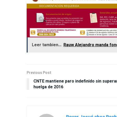
Leer tambien...
Rauw Alejandro manda fond
Previous Post
CNTE mantiene paro indefinido sin supera
huelga de 2016