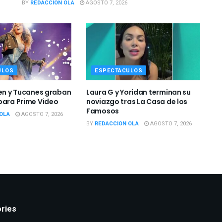
ESPECTACULOS
Verónica Castro reaparece con cambio de
look sorprendente
BY
REDACCION OLA
AGOSTO 7, 2026
ULOS
ESPECTACULOS
uen y Tucanes graban
Laura G y Yoridan terminan su
para Prime Video
noviazgo tras La Casa de los
Famosos
OLA
AGOSTO 7, 2026
BY
REDACCION OLA
AGOSTO 7, 2026