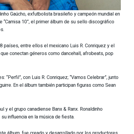
inho Gaúcho, exfutbolista brasileño y campeón mundial en
 “Camisa 10”, el primer álbum de su sello discográfico
es.
8 países, entre ellos el mexicano Luis R. Conriquez y el
s que conectan géneros como dancehall, afrobeats, pop
: “Perfil”, con Luis R. Conriquez; “Vamos Celebrar”, junto
Aguirre. En el álbum también participan figuras como Sean
Paul y el grupo canadiense Banx & Ranx. Ronaldinho
u influencia en la música de fiesta.
ste álbum, fue creado y desarrollado por los productores