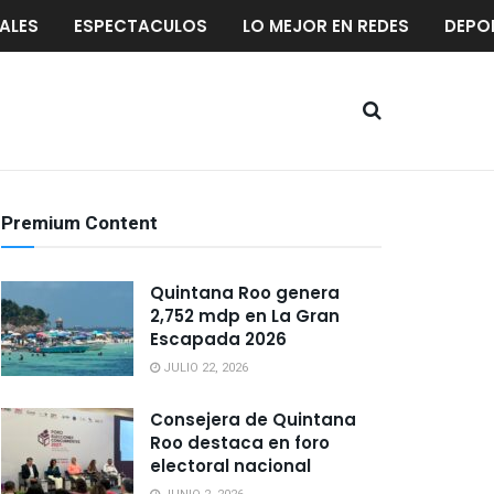
ALES
ESPECTACULOS
LO MEJOR EN REDES
DEPO
Premium Content
Quintana Roo genera
2,752 mdp en La Gran
Escapada 2026
JULIO 22, 2026
Consejera de Quintana
Roo destaca en foro
electoral nacional