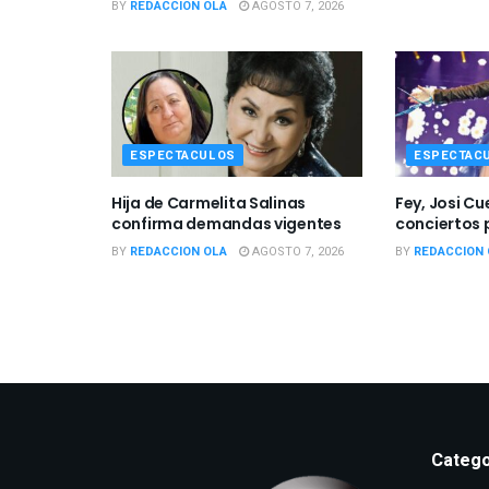
ESPECTACULOS
Zendaya y Tom Holland celebran boda
secreta en Inglaterra
BY
REDACCION OLA
AGOSTO 7, 2026
ESPECTACULOS
ESPECTAC
Hija de Carmelita Salinas
Fey, Josi C
confirma demandas vigentes
conciertos 
BY
REDACCION OLA
AGOSTO 7, 2026
BY
REDACCION 