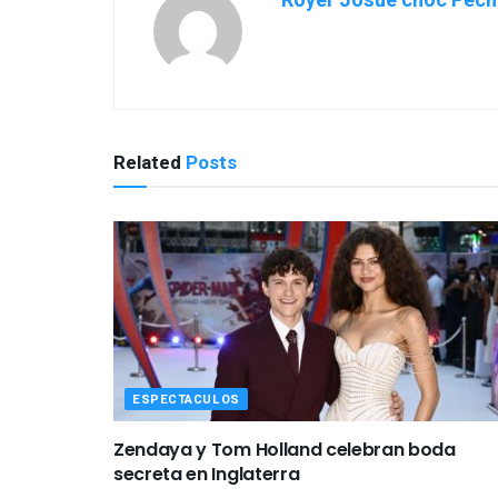
Royer Josué choc Pech
Related
Posts