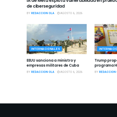
BY
REDACCION OLA
AGOSTO 6, 2026
INTERNACIONALES
INTERNACI
EEUU sanciona a ministro y
Trump prop
empresas militares de Cuba
programa He
BY
REDACCION OLA
AGOSTO 6, 2026
BY
REDACCION 
Catego