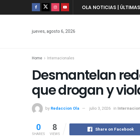
OLA NOTICIAS | ÚLTIMA
jueves, agosto 6, 2026
Home
Internacionales
Desmantelan rede
que drogan y vio
by
Redaccion Ola
julio 3, 2026
in
Internacio
0
8
Share on Facebook
SHARES
VIEWS