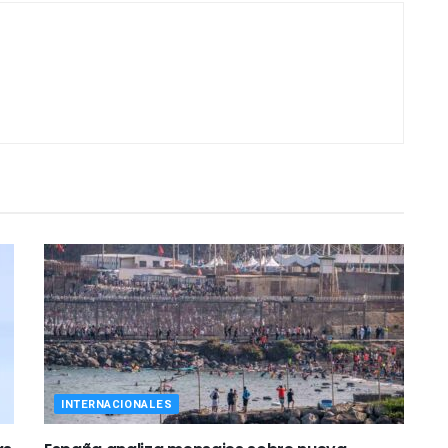
INTERNACIONALES
as
España analiza mensajes sobre nueva
entrada masiva en Ceuta