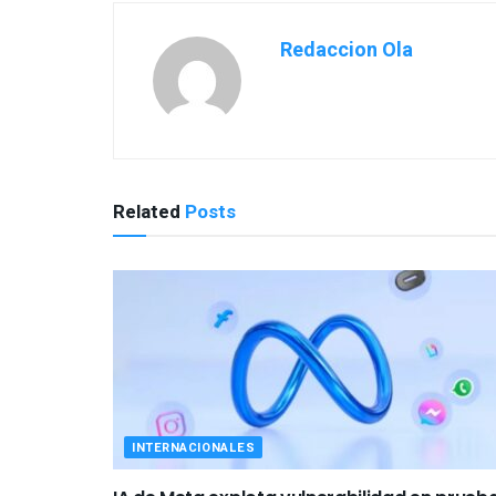
Redaccion Ola
Related
Posts
INTERNACIONALES
IA de Meta explota vulnerabilidad en prueb
de ciberseguridad