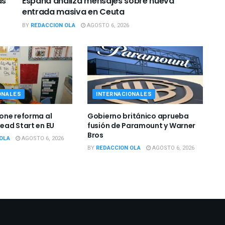
BY
REDACCION OLA
AGOSTO 6, 2026
ONALES
INTERNACIONALES
one reforma al
Gobierno británico aprueba
ad Start en EU
fusión de Paramount y Warner
Bros
OLA
AGOSTO 6, 2026
BY
REDACCION OLA
AGOSTO 6, 2026
ries