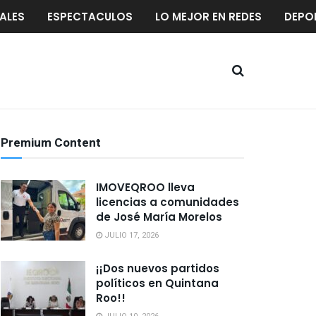
ALES
ESPECTACULOS
LO MEJOR EN REDES
DEPO
Premium Content
IMOVEQROO lleva
licencias a comunidades
de José María Morelos
JULIO 17, 2026
¡¡Dos nuevos partidos
políticos en Quintana
Roo!!