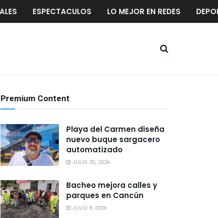
ALES
ESPECTACULOS
LO MEJOR EN REDES
DEPO
Premium Content
Playa del Carmen diseña
nuevo buque sargacero
automatizado
JULIO 30, 2026
Bacheo mejora calles y
parques en Cancún
JULIO 8, 2026