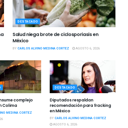
DESTACADO
ña
Salud niega brote de ciclosporiasis en
México
BY
CARLOS ALVINO MEDINA CORTEZ
AGOSTO 6, 2026
O
DESTACADO
onsume complejo
Diputados respaldan
n Colima
recomendación para fracking
en México
INO MEDINA CORTEZ
BY
CARLOS ALVINO MEDINA CORTEZ
26
AGOSTO 6, 2026