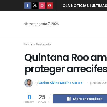
OLA NOTICIAS | ÚLTIMA
viernes, agosto 7, 2026
Home
Destacado
Quintana Roo amp
proteger arrecife
by
Carlos Alvino Medina Cortez
junio 30, 20
0
25
Share on Facebook
SHARES
VIEWS