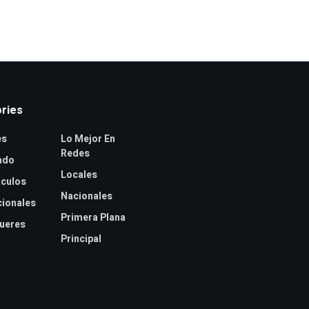
ries
es
Lo Mejor En
Redes
ado
Locales
culos
Nacionales
cionales
Primera Plana
jueres
Principal