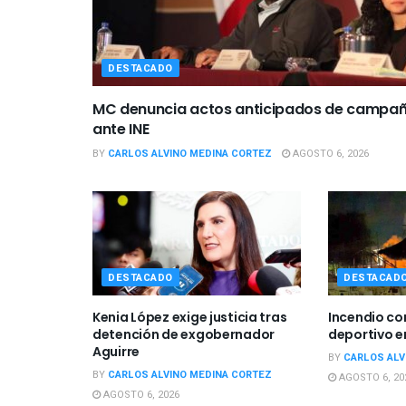
DESTACADO
MC denuncia actos anticipados de campa
ante INE
BY
CARLOS ALVINO MEDINA CORTEZ
AGOSTO 6, 2026
DESTACADO
DESTACAD
Kenia López exige justicia tras
Incendio c
detención de exgobernador
deportivo e
Aguirre
BY
CARLOS ALV
BY
CARLOS ALVINO MEDINA CORTEZ
AGOSTO 6, 20
AGOSTO 6, 2026