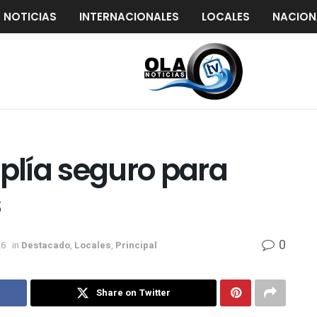
S NOTICIAS
INTERNACIONALES
LOCALES
NACION
lía seguro para
s
0
26
in
Destacado
,
Locales
,
Principal
Share on Twitter