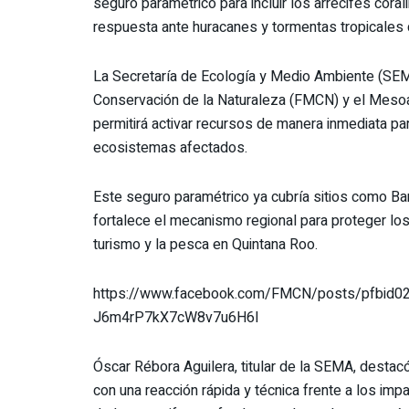
seguro paramétrico para incluir los arrecifes cora
respuesta ante huracanes y tormentas tropicales d
La Secretaría de Ecología y Medio Ambiente (SEM
Conservación de la Naturaleza (FMCN) y el Meso
permitirá activar recursos de manera inmediata pa
ecosistemas afectados.
Este seguro paramétrico ya cubría sitios como Ba
fortalece el mecanismo regional para proteger los 
turismo y la pesca en Quintana Roo.
https://www.facebook.com/FMCN/posts/pfbi
J6m4rP7kX7cW8v7u6H6l
Óscar Rébora Aguilera, titular de la SEMA, destac
con una reacción rápida y técnica frente a los im