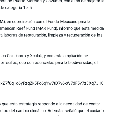
linos de Puerto Morelos y Cozumel, con el fin de mejorar la
e categoría 1 a 5.
A), en coordinación con el Fondo Mexicano para la
american Reef Fund (MAR Fund), informó que esta medida
ra labores de restauración, limpieza y recuperación de los
nco Chinchorro y Xcalak, y con esta ampliación se
arrecifes, que son esenciales para la biodiversidad, el
d02xZ7f8q1d6yFzqZk5Fq6qYw7tD7v6kW7dF5v7z3Xq7JH8
ó que esta estrategia responde a la necesidad de contar
pactos del cambio climático. Además, señaló que el cuidado