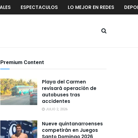
ALES
ESPECTACULOS
LO MEJOR EN REDES
DEPO
Premium Content
Playa del Carmen
revisará operación de
autobuses tras
accidentes
JULIO 2, 2026
Nueve quintanarroenses
competirán en Juegos
Santo Domingo 2026