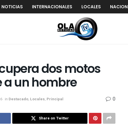
S NOTICIAS
INTERNACIONALES
LOCALES
NACION
ecupera dos motos
e a un hombre
0
26
in
Destacado
,
Locales
,
Principal
Share on Twitter