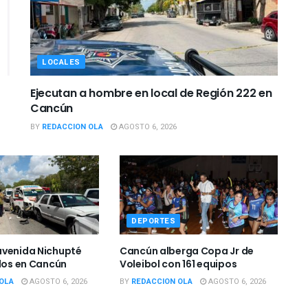
LOCALES
Ejecutan a hombre en local de Región 222 en
Cancún
BY
REDACCION OLA
AGOSTO 6, 2026
DEPORTES
avenida Nichupté
Cancún alberga Copa Jr de
idos en Cancún
Voleibol con 161 equipos
OLA
AGOSTO 6, 2026
BY
REDACCION OLA
AGOSTO 6, 2026