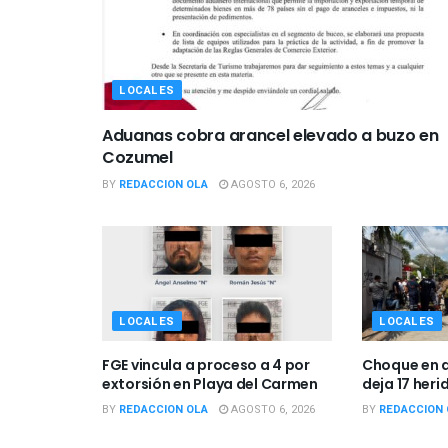
LOCALES
Aduanas cobra arancel elevado a buzo en
Cozumel
BY
REDACCION OLA
AGOSTO 6, 2026
LOCALES
LOCALES
FGE vincula a proceso a 4 por
Choque en 
extorsión en Playa del Carmen
deja 17 her
BY
REDACCION OLA
AGOSTO 6, 2026
BY
REDACCION 