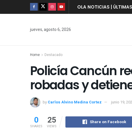
OLA NOTICIAS | ÚLTIMA
jueves, agosto 6, 2026
Home
Destacado
Policía Cancún r
robadas y detien
by
Carlos Alvino Medina Cortez
junio 19, 20
0
25
Share on Facebook
SHARES
VIEWS