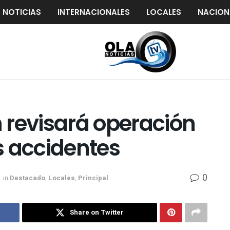
S NOTICIAS
INTERNACIONALES
LOCALES
NACION
 revisará operación
s accidentes
0
in
Destacado
,
Locales
,
Principal
Share on Twitter