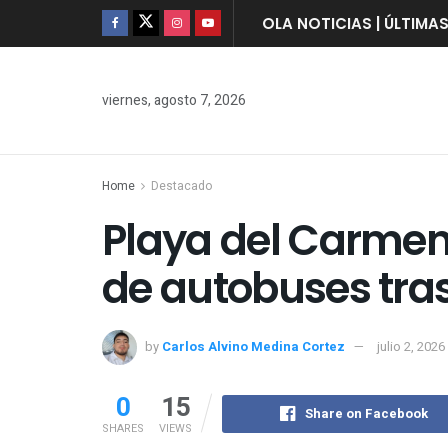
OLA NOTICIAS | ÚLTIMA
viernes, agosto 7, 2026
Home
Destacado
Playa del Carmen
de autobuses tra
by
Carlos Alvino Medina Cortez
julio 2, 2026
0
15
Share on Facebook
SHARES
VIEWS