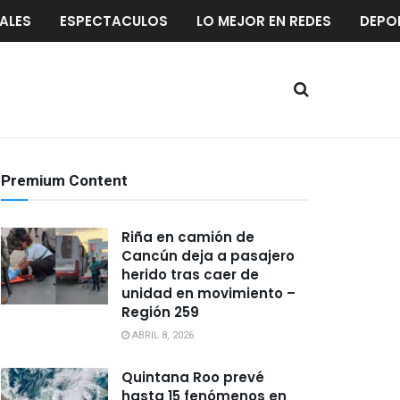
ALES
ESPECTACULOS
LO MEJOR EN REDES
DEPO
Premium Content
Riña en camión de
Cancún deja a pasajero
herido tras caer de
unidad en movimiento –
Región 259
ABRIL 8, 2026
Quintana Roo prevé
hasta 15 fenómenos en