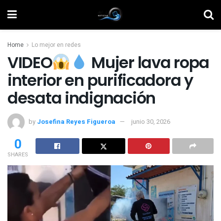
Home
Lo mejor en redes
VIDEO
Mujer lava ropa
interior en purificadora y
desata indignación
by
Josefina Reyes Figueroa
junio 30, 2026
0
SHARES