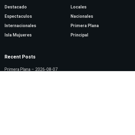
Destacado
Locales
Espectaculos
Nacionales
Internacionales
Primera Plana
Isla Mujueres
Principal
Recent Posts
Primera Plana – 2026-08-07
MC denuncia actos anticipados de campaña ante INE
Salud niega brote de ciclosporiasis en México