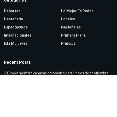
Categories
Deportes
Lo Mejor En Redes
Destacado
Locales
Espectaculos
Nacionales
Internacionales
Primera Plana
Isla Mujueres
Principal
Recent Posts
ICE implementará cámaras corporales para finales de septiembre
Zendaya y Tom Holland celebran boda secreta en Inglaterra
Verónica Castro reaparece con cambio de look sorprendente