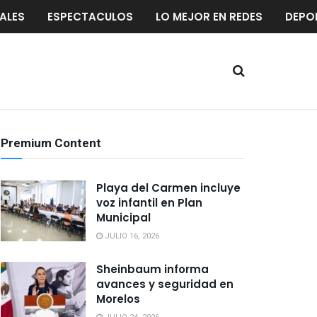
ALES
ESPECTACULOS
LO MEJOR EN REDES
DEPO
Premium Content
Playa del Carmen incluye
voz infantil en Plan
Municipal
JULIO 16, 2026
Sheinbaum informa
avances y seguridad en
Morelos