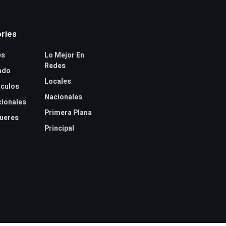
ries
es
Lo Mejor En
Redes
ado
Locales
culos
Nacionales
cionales
Primera Plana
jueres
Principal