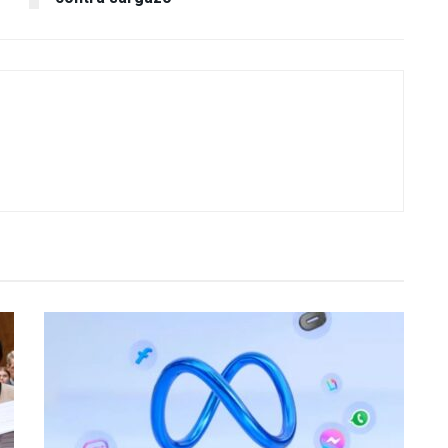
Playa del Carmen refuerza coordinación
contra sargazo