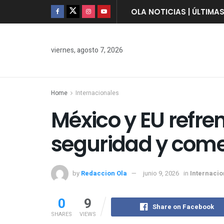
OLA NOTICIAS | ÚLTIMA
viernes, agosto 7, 2026
Home
Internacionales
México y EU refr
seguridad y come
by
Redaccion Ola
junio 9, 2026
in
Internacio
0
9
Share on Facebook
SHARES
VIEWS