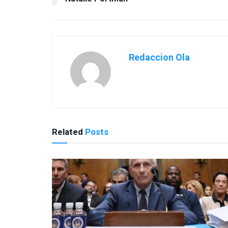
Quiénes son Aleph y Amalia, hijos de
Natalie Portman
Redaccion Ola
Related
Posts