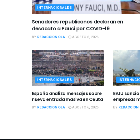
INTERNACIONALES
Senadores republicanos declaran en
desacato a Fauci por COVID-19
BY
REDACCION OLA
AGOSTO 6, 2026
INTERNACIONALES
INTERNACI
España analiza mensajes sobre
EEUU sancio
nueva entrada masiva en Ceuta
empresas mi
BY
REDACCION OLA
AGOSTO 6, 2026
BY
REDACCION 