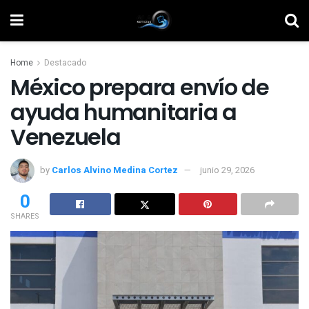
Home
Destacado
México prepara envío de
ayuda humanitaria a
Venezuela
by
Carlos Alvino Medina Cortez
junio 29, 2026
0
SHARES