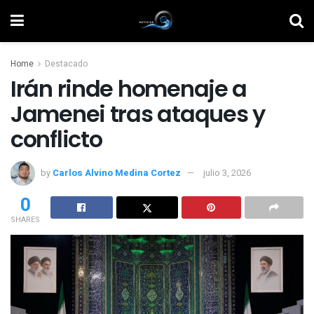
Home
Destacado
Irán rinde homenaje a
Jamenei tras ataques y
conflicto
by
Carlos Alvino Medina Cortez
julio 3, 2026
0
SHARES