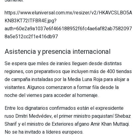
https://www.eluniversal.com.mx/resizer/v2/HKAVCSLBO5A
KNB3KT72ITFBR4E.jpg?
auth=60e2a9a1037e6f466188952f6fc4ae6af82ab7582097
8a5e512cc2f1e416db97
Asistencia y presencia internacional
Se espera que miles de iraníes lleguen desde distintas
regiones, con preparativos que incluyen más de 400 tiendas
de campaña instaladas por la Media Luna Roja para alojar a
visitantes. Algunos comenzaron a formar fila desde la
noche del viernes para acceder al homenaje.
Entre los dignatarios confirmados están el expresidente
ruso Dmitri Medvédev, el primer ministro paquistaní Shebaz
Sharif y el ministro de Exteriores afgano Amir Khan Muttaqi.
No se ha invitado a líderes europeos.