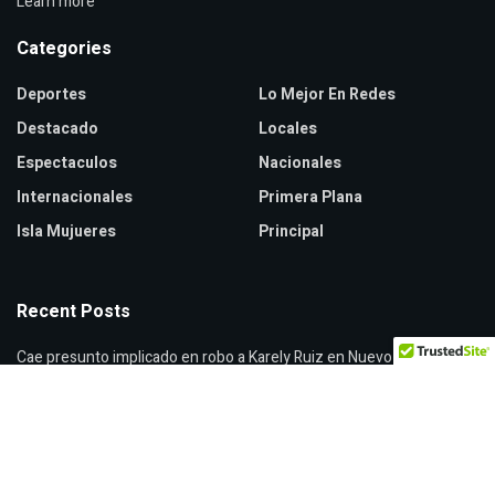
Learn more
Categories
Deportes
Lo Mejor En Redes
Destacado
Locales
Espectaculos
Nacionales
Internacionales
Primera Plana
Isla Mujueres
Principal
Recent Posts
Cae presunto implicado en robo a Karely Ruiz en Nuevo León
Vaticano apoya a madres buscadoras en México
Incautan peyote en paquetería de Sonora rumbo a Rosarito