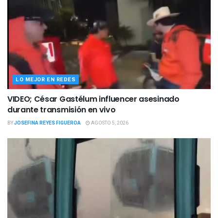
LO MEJOR EN REDES
VIDEO; César Gastélum influencer asesinado
durante transmisión en vivo
BY
JOSEFINA REYES FIGUEROA
AGOSTO 5, 2026