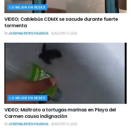
LO MEJOR EN REDES
VIDEO; Cablebús CDMX se sacude durante fuerte
tormenta
BY
JOSEFINA REYES FIGUEROA
AGOSTO 4, 2026
LO MEJOR EN REDES
VIDEO; Maltrato a tortugas marinas en Playa del
Carmen causa indignación
BY
JOSEFINA REYES FIGUEROA
AGOSTO 4, 2026