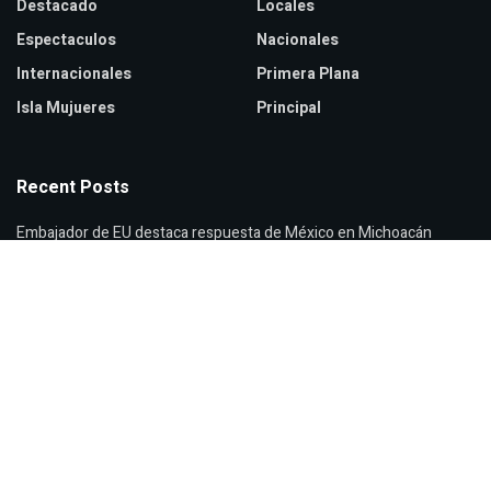
Destacado
Locales
Espectaculos
Nacionales
Internacionales
Primera Plana
Isla Mujueres
Principal
Recent Posts
Embajador de EU destaca respuesta de México en Michoacán
Ceci Flores denuncia crisis de desapariciones en México
Cierran Viveros de Coyoacán por intensas lluvias en CDMX
© 2026
JNews
- Premium WordPress news & magazine theme by