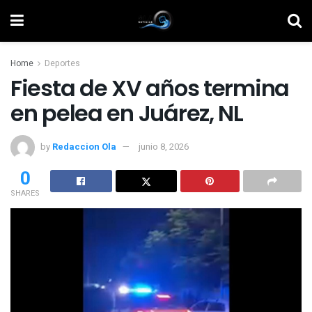
Home
Deportes
Fiesta de XV años termina
en pelea en Juárez, NL
by
Redaccion Ola
junio 8, 2026
0
SHARES