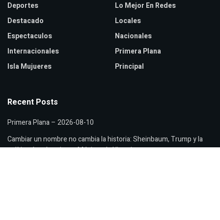
Deportes
Lo Mejor En Redes
Destacado
Locales
Espectaculos
Nacionales
Internacionales
Primera Plana
Isla Mujueres
Principal
Recent Posts
Primera Plana – 2026-08-10
Cambiar un nombre no cambia la historia: Sheinbaum, Trump y la
política de rebautizar a México y la Historia
En informe de Grecia Quiroz en Uruapan reciben con gritos de
Fuera morena a regidor morenista que contesta informe