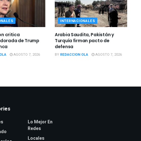
ONALES
INTERNACIONALES
on critica
Arabia Saudita, Pakistán y
 dorada de Trump
Turquía firman pacto de
anca
defensa
OLA
AGOSTO 7, 2026
BY
REDACCION OLA
AGOSTO 7, 2026
ries
es
Lo Mejor En
Redes
ado
Locales
culos
Nacionales
cionales