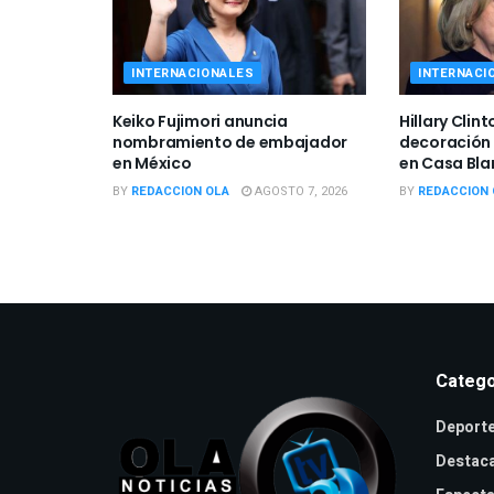
INTERNACIONALES
INTERNACI
Keiko Fujimori anuncia
Hillary Clint
nombramiento de embajador
decoración
en México
en Casa Bl
BY
REDACCION OLA
AGOSTO 7, 2026
BY
REDACCION 
Catego
Deport
Destac
Especta
Interna