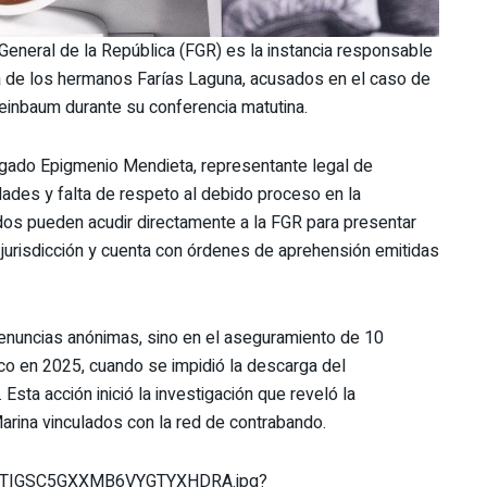
General de la República (FGR) es la instancia responsable
a de los hermanos Farías Laguna, acusados en el caso de
heinbaum durante su conferencia matutina.
gado Epigmenio Mendieta, representante legal de
dades y falta de respeto al debido proceso en la
ados pueden acudir directamente a la FGR para presentar
 jurisdicción y cuenta con órdenes de aprehensión emitidas
enuncias anónimas, sino en el aseguramiento de 10
ico en 2025, cuando se impidió la descarga del
sta acción inició la investigación que reveló la
Marina vinculados con la red de contrabando.
T76ZTIGSC5GXXMB6VYGTYXHDRA.jpg?