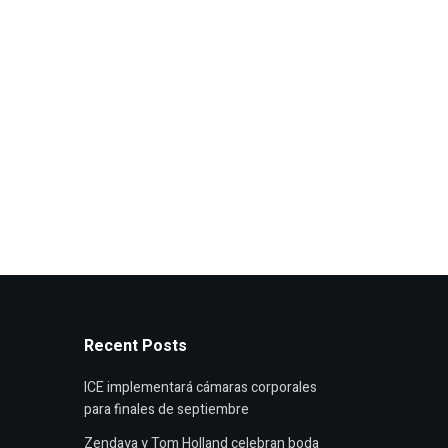
Recent Posts
ICE implementará cámaras corporales
para finales de septiembre
Zendaya y Tom Holland celebran boda
secreta en Inglaterra