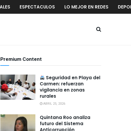
ALES
ESPECTACULOS
LO MEJOR EN REDES
DEPO
Premium Content
Seguridad en Playa del
Carmen: refuerzan
vigilancia en zonas
rurales
ABRIL 25, 2026
Quintana Roo analiza
futuro del Sistema
Anticorrupción