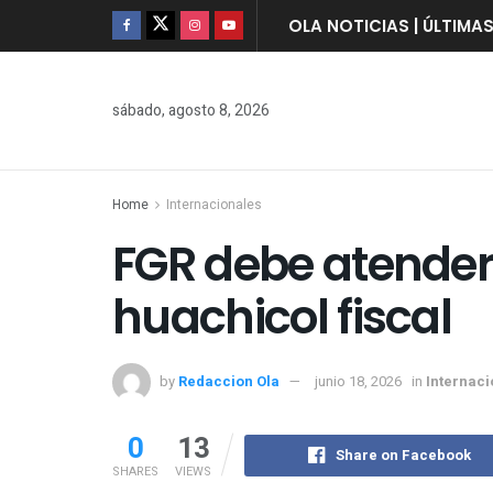
OLA NOTICIAS | ÚLTIMA
sábado, agosto 8, 2026
Home
Internacionales
FGR debe atender
huachicol fiscal
by
Redaccion Ola
junio 18, 2026
in
Internac
0
13
Share on Facebook
SHARES
VIEWS