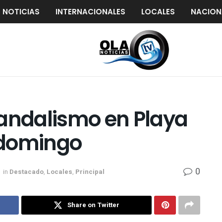
S NOTICIAS
INTERNACIONALES
LOCALES
NACION
vandalismo en Playa
 domingo
0
in
Destacado
,
Locales
,
Principal
Share on Twitter