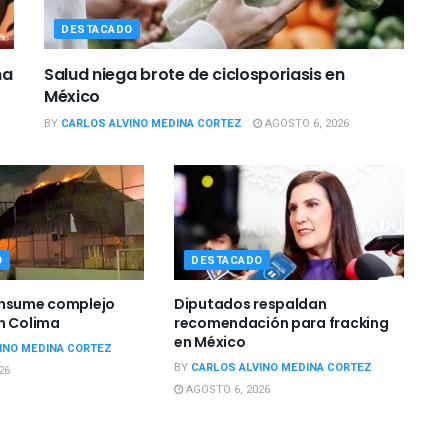
DESTACADO
ña
Salud niega brote de ciclosporiasis en
México
BY
CARLOS ALVINO MEDINA CORTEZ
AGOSTO 6, 2026
O
DESTACADO
onsume complejo
Diputados respaldan
n Colima
recomendación para fracking
en México
INO MEDINA CORTEZ
BY
CARLOS ALVINO MEDINA CORTEZ
26
AGOSTO 6, 2026