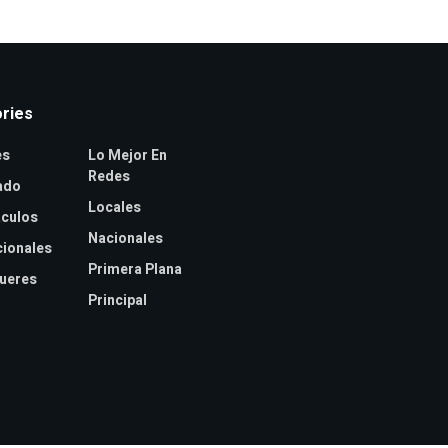
ries
es
Lo Mejor En
Redes
ado
Locales
culos
Nacionales
cionales
Primera Plana
jueres
Principal