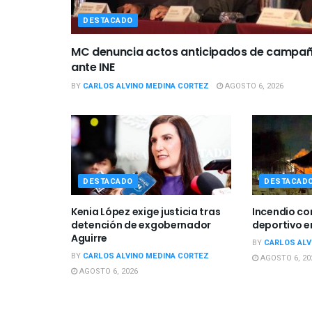
DESTACADO
MC denuncia actos anticipados de campa
ante INE
BY
CARLOS ALVINO MEDINA CORTEZ
AGOSTO 6, 2026
DESTACADO
DESTACAD
Kenia López exige justicia tras
Incendio c
detención de exgobernador
deportivo e
Aguirre
BY
CARLOS ALV
BY
CARLOS ALVINO MEDINA CORTEZ
AGOSTO 6, 20
AGOSTO 6, 2026