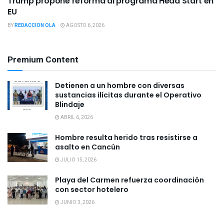
Trump propone reforma al programa Head Start en
EU
BY
REDACCION OLA
AGOSTO 6, 2026
Premium Content
Detienen a un hombre con diversas
sustancias ilícitas durante el Operativo
Blindaje
ABRIL 6, 2026
Hombre resulta herido tras resistirse a
asalto en Cancún
JULIO 15, 2026
Playa del Carmen refuerza coordinación
con sector hotelero
JUNIO 3, 2026