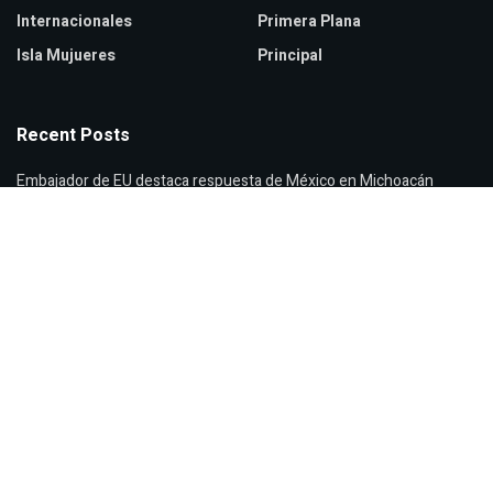
Internacionales
Primera Plana
Isla Mujueres
Principal
Recent Posts
Embajador de EU destaca respuesta de México en Michoacán
Ceci Flores denuncia crisis de desapariciones en México
Cierran Viveros de Coyoacán por intensas lluvias en CDMX
© 2026
JNews
- Premium WordPress news & magazine theme by
Jegtheme
.