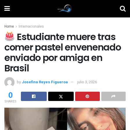
Home
Internacionales
Estudiante muere tras
comer pastel envenenado
enviado por amiga en
Brasil
by
Josefina Reyes Figueroa
julio 3, 2026
0
SHARES